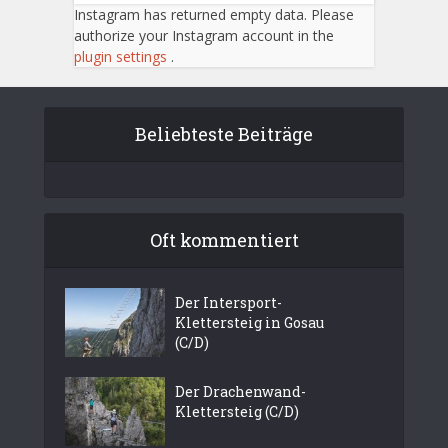
Instagram has returned empty data. Please
authorize your Instagram account in the
plugin settings
.
Beliebteste Beiträge
Oft kommentiert
Der Intersport-
Klettersteig in Gosau
(C/D)
Der Drachenwand-
Klettersteig (C/D)